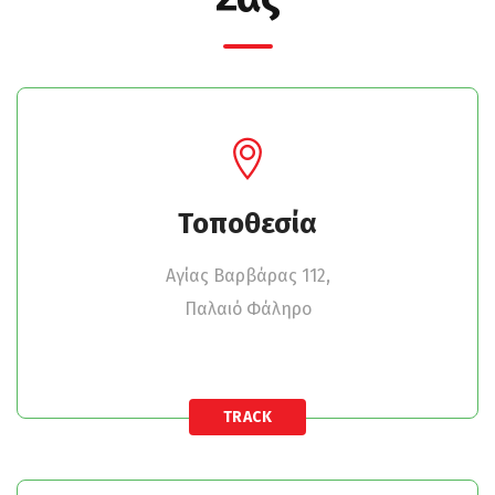
Τοποθεσία
Αγίας Βαρβάρας 112,
Παλαιό Φάληρο
TRACK